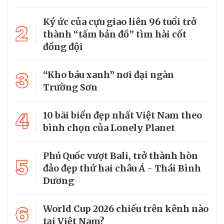
Ký ức của cựu giao liên 96 tuổi trở
2
thành “tấm bản đồ” tìm hài cốt
đồng đội
3
“Kho báu xanh” nơi đại ngàn
Trường Sơn
4
10 bãi biển đẹp nhất Việt Nam theo
bình chọn của Lonely Planet
Phú Quốc vượt Bali, trở thành hòn
5
đảo đẹp thứ hai châu Á - Thái Bình
Dương
6
World Cup 2026 chiếu trên kênh nào
tại Việt Nam?