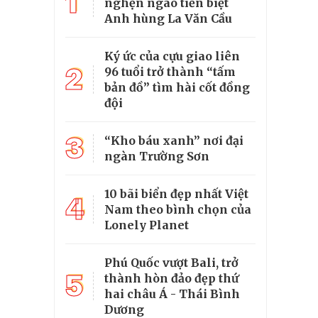
1
nghẹn ngào tiễn biệt
Anh hùng La Văn Cầu
Ký ức của cựu giao liên
2
96 tuổi trở thành “tấm
bản đồ” tìm hài cốt đồng
đội
3
“Kho báu xanh” nơi đại
ngàn Trường Sơn
10 bãi biển đẹp nhất Việt
4
Nam theo bình chọn của
Lonely Planet
Phú Quốc vượt Bali, trở
5
thành hòn đảo đẹp thứ
hai châu Á - Thái Bình
Dương