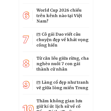
World Cup 2026 chiếu
6
trên kênh nào tại Việt
Nam?
Cô gái Dao viết câu
7
chuyện đẹp về khát vọng
cống hiến
Từ căn lều giữa rừng, cha
8
nghèo nuôi 7 con gái
thành cử nhân
9
Làng cổ đẹp như tranh
vẽ giữa lòng miền Trung
Thăm không gian lưu
10
giữ kí ức lịch sử về cố