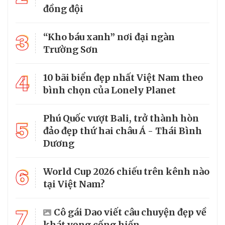
đồng đội
3
“Kho báu xanh” nơi đại ngàn
Trường Sơn
4
10 bãi biển đẹp nhất Việt Nam theo
bình chọn của Lonely Planet
Phú Quốc vượt Bali, trở thành hòn
5
đảo đẹp thứ hai châu Á - Thái Bình
Dương
6
World Cup 2026 chiếu trên kênh nào
tại Việt Nam?
7
Cô gái Dao viết câu chuyện đẹp về
khát vọng cống hiến