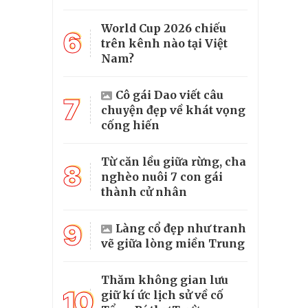
World Cup 2026 chiếu
6
trên kênh nào tại Việt
Nam?
Cô gái Dao viết câu
7
chuyện đẹp về khát vọng
cống hiến
Từ căn lều giữa rừng, cha
8
nghèo nuôi 7 con gái
thành cử nhân
9
Làng cổ đẹp như tranh
vẽ giữa lòng miền Trung
Thăm không gian lưu
10
giữ kí ức lịch sử về cố