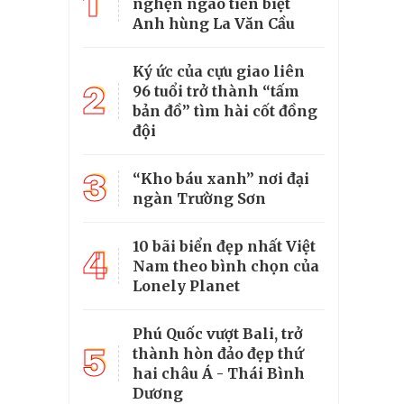
1
nghẹn ngào tiễn biệt
Anh hùng La Văn Cầu
Ký ức của cựu giao liên
2
96 tuổi trở thành “tấm
bản đồ” tìm hài cốt đồng
đội
3
“Kho báu xanh” nơi đại
ngàn Trường Sơn
10 bãi biển đẹp nhất Việt
4
Nam theo bình chọn của
Lonely Planet
Phú Quốc vượt Bali, trở
5
thành hòn đảo đẹp thứ
hai châu Á - Thái Bình
Dương