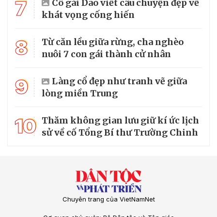
7
Cô gái Dao viết câu chuyện đẹp về
khát vọng cống hiến
8
Từ căn lều giữa rừng, cha nghèo
nuôi 7 con gái thành cử nhân
9
Làng cổ đẹp như tranh vẽ giữa
lòng miền Trung
10
Thăm không gian lưu giữ kí ức lịch
sử về cố Tổng Bí thư Trường Chinh
Chuyên trang của VietNamNet