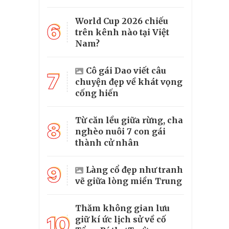
World Cup 2026 chiếu
6
trên kênh nào tại Việt
Nam?
Cô gái Dao viết câu
7
chuyện đẹp về khát vọng
cống hiến
Từ căn lều giữa rừng, cha
8
nghèo nuôi 7 con gái
thành cử nhân
9
Làng cổ đẹp như tranh
vẽ giữa lòng miền Trung
Thăm không gian lưu
10
giữ kí ức lịch sử về cố