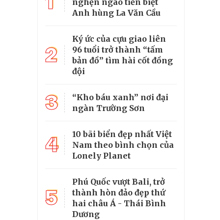
1
nghẹn ngào tiễn biệt
Anh hùng La Văn Cầu
Ký ức của cựu giao liên
2
96 tuổi trở thành “tấm
bản đồ” tìm hài cốt đồng
đội
3
“Kho báu xanh” nơi đại
ngàn Trường Sơn
10 bãi biển đẹp nhất Việt
4
Nam theo bình chọn của
Lonely Planet
Phú Quốc vượt Bali, trở
5
thành hòn đảo đẹp thứ
hai châu Á - Thái Bình
Dương