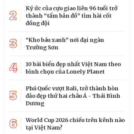
Ký ức của cựu giao liên 96 tuổi trở
2
thành “tấm bản đồ” tìm hài cốt
đồng đội
3
“Kho báu xanh” nơi đại ngàn
Trường Sơn
4
10 bãi biển đẹp nhất Việt Nam theo
bình chọn của Lonely Planet
Phú Quốc vượt Bali, trở thành hòn
5
đảo đẹp thứ hai châu Á - Thái Bình
Dương
6
World Cup 2026 chiếu trên kênh nào
tại Việt Nam?