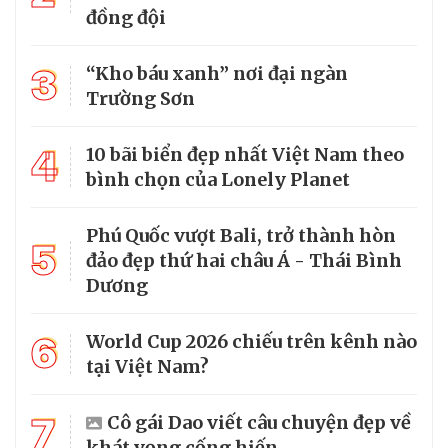
đồng đội
3
“Kho báu xanh” nơi đại ngàn
Trường Sơn
4
10 bãi biển đẹp nhất Việt Nam theo
bình chọn của Lonely Planet
Phú Quốc vượt Bali, trở thành hòn
5
đảo đẹp thứ hai châu Á - Thái Bình
Dương
6
World Cup 2026 chiếu trên kênh nào
tại Việt Nam?
7
Cô gái Dao viết câu chuyện đẹp về
khát vọng cống hiến