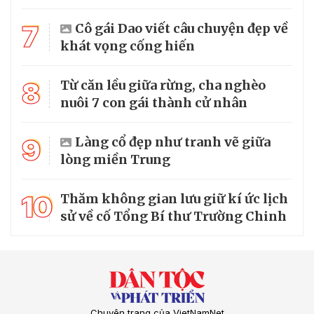
7
Cô gái Dao viết câu chuyện đẹp về
khát vọng cống hiến
8
Từ căn lều giữa rừng, cha nghèo
nuôi 7 con gái thành cử nhân
9
Làng cổ đẹp như tranh vẽ giữa
lòng miền Trung
10
Thăm không gian lưu giữ kí ức lịch
sử về cố Tổng Bí thư Trường Chinh
Chuyên trang của VietNamNet