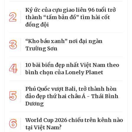
Ký ức của cựu giao liên 96 tuổi trở
2
thành “tấm bản đồ” tìm hài cốt
đồng đội
3
“Kho báu xanh” nơi đại ngàn
Trường Sơn
4
10 bãi biển đẹp nhất Việt Nam theo
bình chọn của Lonely Planet
Phú Quốc vượt Bali, trở thành hòn
5
đảo đẹp thứ hai châu Á - Thái Bình
Dương
6
World Cup 2026 chiếu trên kênh nào
tại Việt Nam?