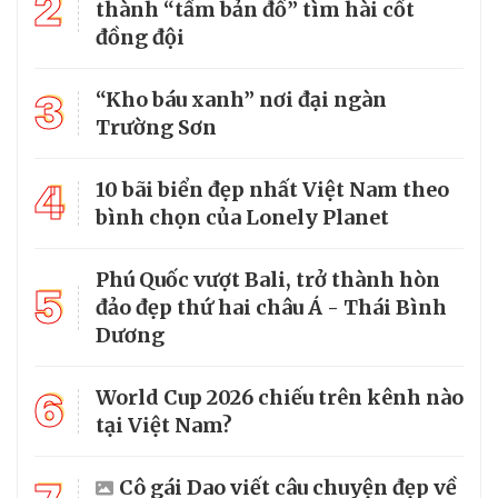
2
thành “tấm bản đồ” tìm hài cốt
đồng đội
3
“Kho báu xanh” nơi đại ngàn
Trường Sơn
4
10 bãi biển đẹp nhất Việt Nam theo
bình chọn của Lonely Planet
Phú Quốc vượt Bali, trở thành hòn
5
đảo đẹp thứ hai châu Á - Thái Bình
Dương
6
World Cup 2026 chiếu trên kênh nào
tại Việt Nam?
Cô gái Dao viết câu chuyện đẹp về