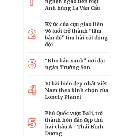
1
nghẹn ngào tiễn biệt
Anh hùng La Văn Cầu
Ký ức của cựu giao liên
2
96 tuổi trở thành “tấm
bản đồ” tìm hài cốt đồng
đội
3
“Kho báu xanh” nơi đại
ngàn Trường Sơn
10 bãi biển đẹp nhất Việt
4
Nam theo bình chọn của
Lonely Planet
Phú Quốc vượt Bali, trở
5
thành hòn đảo đẹp thứ
hai châu Á - Thái Bình
Dương