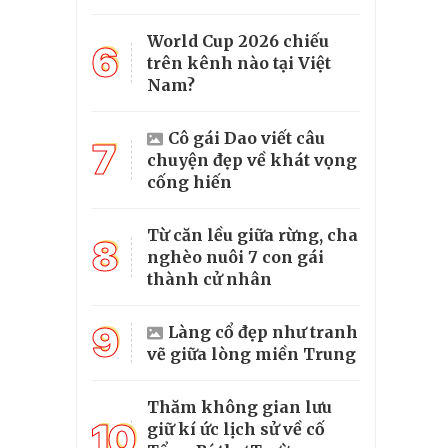
World Cup 2026 chiếu
6
trên kênh nào tại Việt
Nam?
Cô gái Dao viết câu
7
chuyện đẹp về khát vọng
cống hiến
Từ căn lều giữa rừng, cha
8
nghèo nuôi 7 con gái
thành cử nhân
9
Làng cổ đẹp như tranh
vẽ giữa lòng miền Trung
Thăm không gian lưu
10
giữ kí ức lịch sử về cố