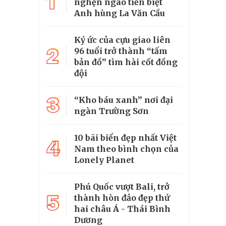
1
nghẹn ngào tiễn biệt
Anh hùng La Văn Cầu
Ký ức của cựu giao liên
2
96 tuổi trở thành “tấm
bản đồ” tìm hài cốt đồng
đội
3
“Kho báu xanh” nơi đại
ngàn Trường Sơn
10 bãi biển đẹp nhất Việt
4
Nam theo bình chọn của
Lonely Planet
Phú Quốc vượt Bali, trở
5
thành hòn đảo đẹp thứ
hai châu Á - Thái Bình
Dương