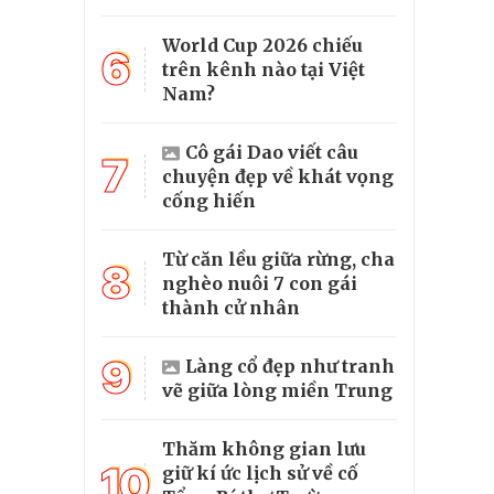
World Cup 2026 chiếu
6
trên kênh nào tại Việt
Nam?
Cô gái Dao viết câu
7
chuyện đẹp về khát vọng
cống hiến
Từ căn lều giữa rừng, cha
8
nghèo nuôi 7 con gái
thành cử nhân
9
Làng cổ đẹp như tranh
vẽ giữa lòng miền Trung
Thăm không gian lưu
10
giữ kí ức lịch sử về cố