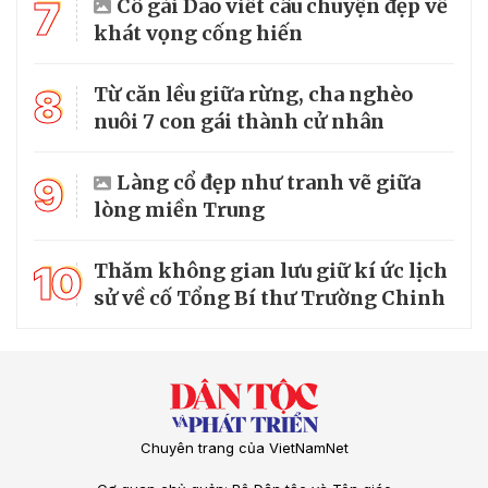
7
Cô gái Dao viết câu chuyện đẹp về
khát vọng cống hiến
8
Từ căn lều giữa rừng, cha nghèo
nuôi 7 con gái thành cử nhân
9
Làng cổ đẹp như tranh vẽ giữa
lòng miền Trung
10
Thăm không gian lưu giữ kí ức lịch
sử về cố Tổng Bí thư Trường Chinh
Chuyên trang của VietNamNet