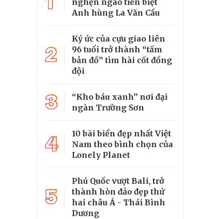
1
nghẹn ngào tiễn biệt
Anh hùng La Văn Cầu
Ký ức của cựu giao liên
2
96 tuổi trở thành “tấm
bản đồ” tìm hài cốt đồng
đội
3
“Kho báu xanh” nơi đại
ngàn Trường Sơn
10 bãi biển đẹp nhất Việt
4
Nam theo bình chọn của
Lonely Planet
Phú Quốc vượt Bali, trở
5
thành hòn đảo đẹp thứ
hai châu Á - Thái Bình
Dương