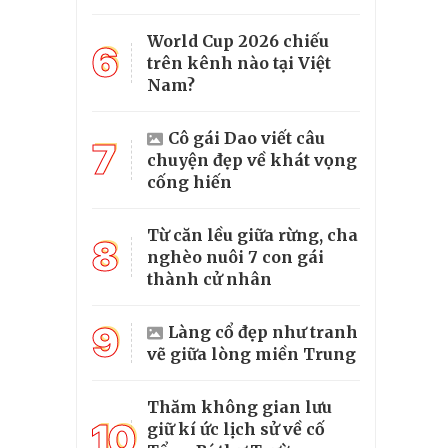
World Cup 2026 chiếu
6
trên kênh nào tại Việt
Nam?
Cô gái Dao viết câu
7
chuyện đẹp về khát vọng
cống hiến
Từ căn lều giữa rừng, cha
8
nghèo nuôi 7 con gái
thành cử nhân
9
Làng cổ đẹp như tranh
vẽ giữa lòng miền Trung
Thăm không gian lưu
10
giữ kí ức lịch sử về cố