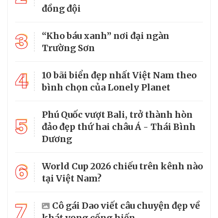
đồng đội
3
“Kho báu xanh” nơi đại ngàn
Trường Sơn
4
10 bãi biển đẹp nhất Việt Nam theo
bình chọn của Lonely Planet
Phú Quốc vượt Bali, trở thành hòn
5
đảo đẹp thứ hai châu Á - Thái Bình
Dương
6
World Cup 2026 chiếu trên kênh nào
tại Việt Nam?
7
Cô gái Dao viết câu chuyện đẹp về
khát vọng cống hiến