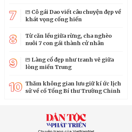
7
Cô gái Dao viết câu chuyện đẹp về
khát vọng cống hiến
8
Từ căn lều giữa rừng, cha nghèo
nuôi 7 con gái thành cử nhân
9
Làng cổ đẹp như tranh vẽ giữa
lòng miền Trung
10
Thăm không gian lưu giữ kí ức lịch
sử về cố Tổng Bí thư Trường Chinh
Chuyên trang của VietNamNet