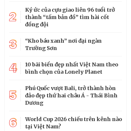
Ký ức của cựu giao liên 96 tuổi trở
2
thành “tấm bản đồ” tìm hài cốt
đồng đội
3
“Kho báu xanh” nơi đại ngàn
Trường Sơn
4
10 bãi biển đẹp nhất Việt Nam theo
bình chọn của Lonely Planet
Phú Quốc vượt Bali, trở thành hòn
5
đảo đẹp thứ hai châu Á - Thái Bình
Dương
6
World Cup 2026 chiếu trên kênh nào
tại Việt Nam?