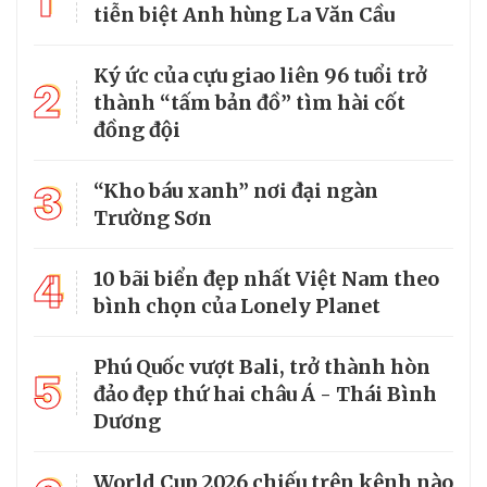
1
tiễn biệt Anh hùng La Văn Cầu
Ký ức của cựu giao liên 96 tuổi trở
2
thành “tấm bản đồ” tìm hài cốt
đồng đội
3
“Kho báu xanh” nơi đại ngàn
Trường Sơn
4
10 bãi biển đẹp nhất Việt Nam theo
bình chọn của Lonely Planet
Phú Quốc vượt Bali, trở thành hòn
5
đảo đẹp thứ hai châu Á - Thái Bình
Dương
World Cup 2026 chiếu trên kênh nào