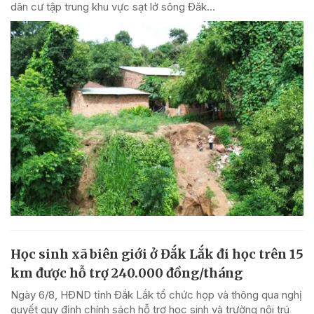
dân cư tập trung khu vực sạt lở sông Đăk...
Học sinh xã biên giới ở Đắk Lắk đi học trên 15
km được hỗ trợ 240.000 đồng/tháng
Ngày 6/8, HĐND tỉnh Đắk Lắk tổ chức họp và thông qua nghị
quyết quy định chính sách hỗ trợ học sinh và trường nội trú