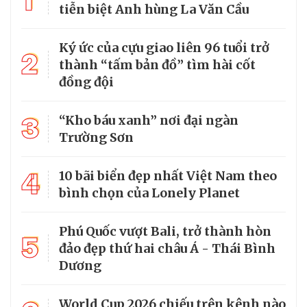
1
tiễn biệt Anh hùng La Văn Cầu
Ký ức của cựu giao liên 96 tuổi trở
2
thành “tấm bản đồ” tìm hài cốt
đồng đội
3
“Kho báu xanh” nơi đại ngàn
Trường Sơn
4
10 bãi biển đẹp nhất Việt Nam theo
bình chọn của Lonely Planet
Phú Quốc vượt Bali, trở thành hòn
5
đảo đẹp thứ hai châu Á - Thái Bình
Dương
World Cup 2026 chiếu trên kênh nào