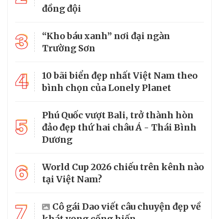
đồng đội
3
“Kho báu xanh” nơi đại ngàn
Trường Sơn
4
10 bãi biển đẹp nhất Việt Nam theo
bình chọn của Lonely Planet
Phú Quốc vượt Bali, trở thành hòn
5
đảo đẹp thứ hai châu Á - Thái Bình
Dương
6
World Cup 2026 chiếu trên kênh nào
tại Việt Nam?
7
Cô gái Dao viết câu chuyện đẹp về
khát vọng cống hiến