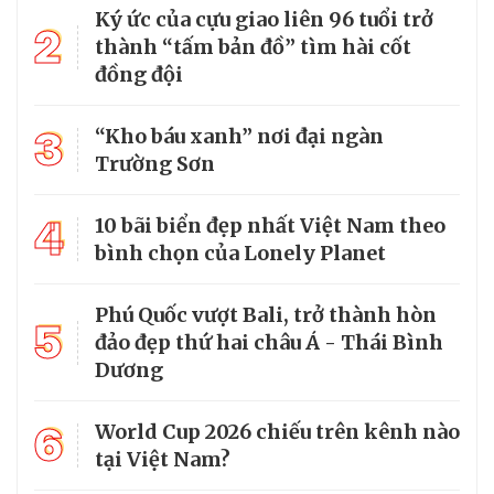
Ký ức của cựu giao liên 96 tuổi trở
2
thành “tấm bản đồ” tìm hài cốt
đồng đội
3
“Kho báu xanh” nơi đại ngàn
Trường Sơn
4
10 bãi biển đẹp nhất Việt Nam theo
bình chọn của Lonely Planet
Phú Quốc vượt Bali, trở thành hòn
5
đảo đẹp thứ hai châu Á - Thái Bình
Dương
6
World Cup 2026 chiếu trên kênh nào
tại Việt Nam?