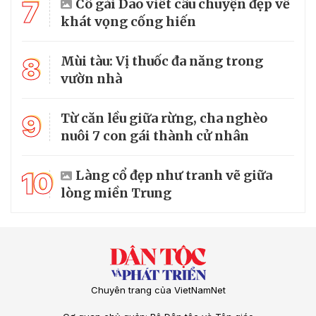
7
Cô gái Dao viết câu chuyện đẹp về
khát vọng cống hiến
8
Mùi tàu: Vị thuốc đa năng trong
vườn nhà
9
Từ căn lều giữa rừng, cha nghèo
nuôi 7 con gái thành cử nhân
10
Làng cổ đẹp như tranh vẽ giữa
lòng miền Trung
Chuyên trang của VietNamNet