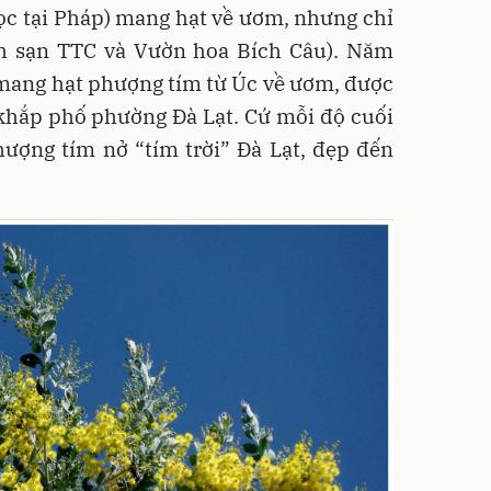
ọc tại Pháp) mang hạt về ươm, nhưng chỉ
ch sạn TTC và Vườn hoa Bích Câu). Năm
 mang hạt phượng tím từ Úc về ươm, được
khắp phố phường Đà Lạt. Cứ mỗi độ cuối
ợng tím nở “tím trời” Đà Lạt, đẹp đến