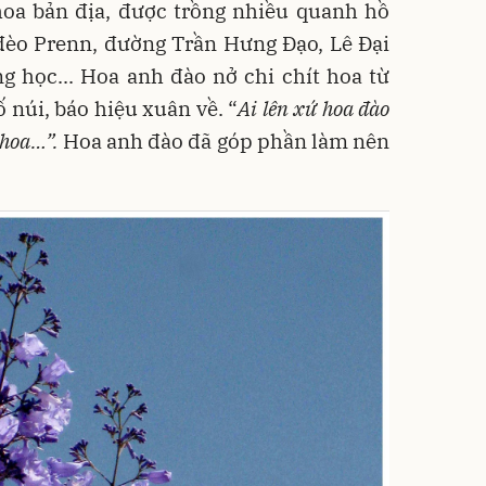
hoa bản địa, được trồng nhiều quanh hồ
èo Prenn, đường Trần Hưng Đạo, Lê Đại
g học... Hoa anh đào nở chi chít hoa từ
 núi, báo hiệu xuân về. “
Ai lên xứ hoa đào
 hoa…”.
Hoa anh đào đã góp phần làm nên