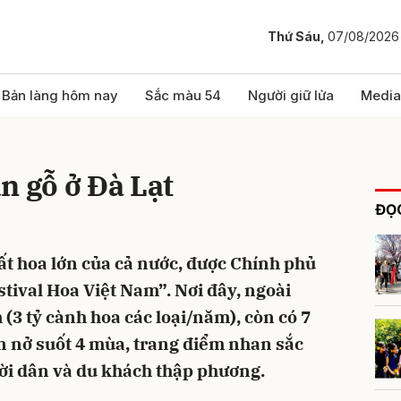
Thứ Sáu,
07/08/2026
bình luận
Bản làng hôm nay
Sắc màu 54
Người giữ lửa
Media
n gỗ ở Đà Lạt
ĐỌC
ất hoa lớn của cả nước, được Chính phủ
ival Hoa Việt Nam”. Nơi đây, ngoài
Hủy
G
(3 tỷ cành hoa các loại/năm), còn có 7
ên nở suốt 4 mùa, trang điểm nhan sắc
ời dân và du khách thập phương.