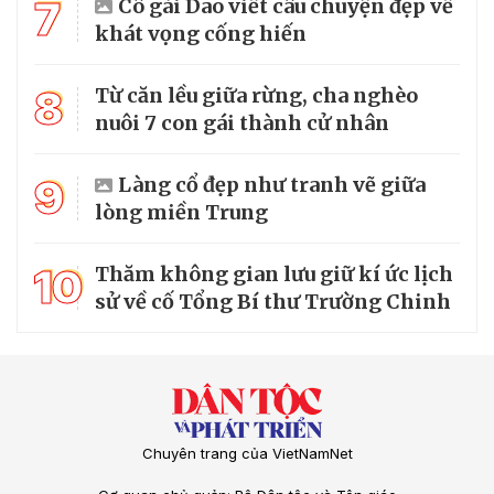
7
Cô gái Dao viết câu chuyện đẹp về
khát vọng cống hiến
8
Từ căn lều giữa rừng, cha nghèo
nuôi 7 con gái thành cử nhân
9
Làng cổ đẹp như tranh vẽ giữa
lòng miền Trung
10
Thăm không gian lưu giữ kí ức lịch
sử về cố Tổng Bí thư Trường Chinh
Chuyên trang của VietNamNet