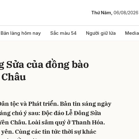
Thứ Năm,
06/08/2026
bình luận
Bản làng hôm nay
Sắc màu 54
Người giữ lửa
Media
g Sửa của đồng bào
 Châu
ân tộc và Phát triển. Bản tin sáng ngày
Hủy
G
đáng chú ý sau: Độc đáo Lễ Đông Sửa
Yên Châu. Loài sâm quý ở Thanh Hóa.
yên. Cùng các tin tức thời sự khác