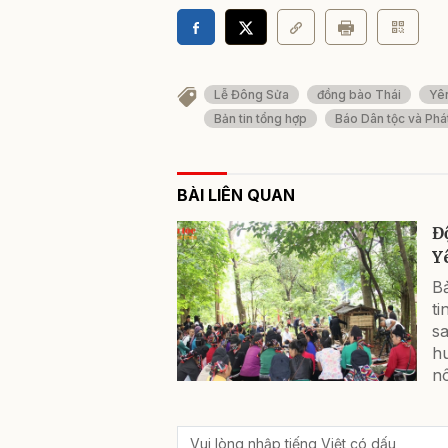
Lễ Đông Sửa
đồng bào Thái
Yê
Bản tin tổng hợp
Báo Dân tộc và Phát
BÀI LIÊN QUAN
Đ
Y
Bả
ti
s
h
nô