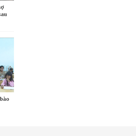
nợ
sau
 bào