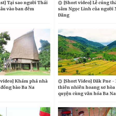
st] Tại sao người Thái
[Short video] Lễ cúng t
 dâu vào ban đêm
sâm Ngọc Linh của người 
Đăng
t video] Khám phá nhà
[Short Video] Đăk Pne -
 đồng bào Ba Na
thiên nhiên hoang sơ hòa
quyện cùng văn hóa Ba Na