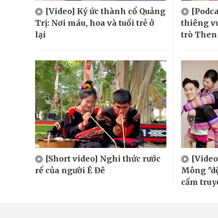
[Video] Ký ức thành cổ Quảng
[Podca
Trị: Nơi máu, hoa và tuổi trẻ ở
thiêng v
lại
trò Then
[Short video] Nghi thức rước
[Video
rể của người Ê Đê
Mông "dệ
cẩm truy