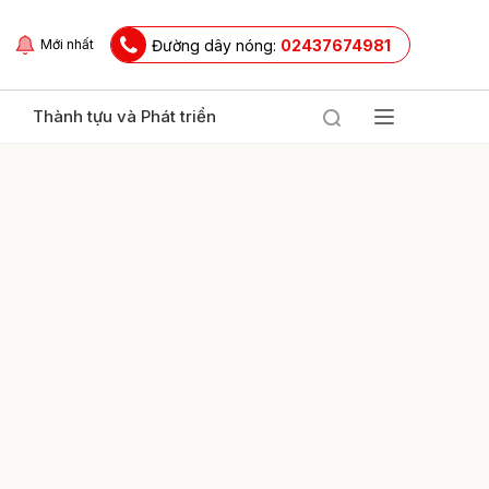
Đường dây nóng:
02437674981
Mới nhất
Thành tựu và Phát triển
ửi