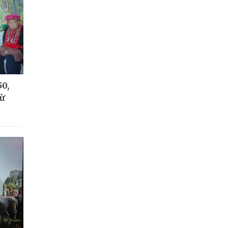
50,
từ