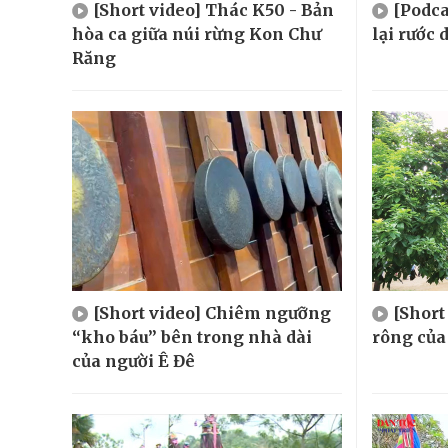
[Short video] Thác K50 - Bản
[Podca
hòa ca giữa núi rừng Kon Chư
lại rước
Răng
[Short video] Chiêm ngưỡng
[Shor
“kho báu” bên trong nhà dài
rông của
của người Ê Đê