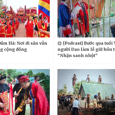
ầm Hà: Nơi di sản vẫn
[Podcast] Bước qua tuổi 
ng cộng đồng
người Dao làm lễ giữ hồn 
“Nhặn sanh nhột”