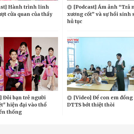
st] Hành trình linh
[Podcast] Ám ảnh “Trả 
ượt cửa quan của thầy
xương cốt” và sự hồi sinh 
hủ tục
] Đôi bạn trẻ người
[Video] Để con em đồng
t" hiện đại vào thổ
DTTS bớt thiệt thòi
ền thống