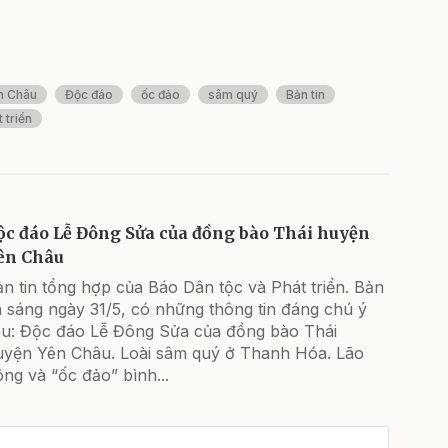
n Châu
Độc đáo
ốc đảo
sâm quý
Bản tin
 triển
ộc đáo Lễ Đông Sửa của đồng bào Thái huyện
ên Châu
n tin tổng hợp của Báo Dân tộc và Phát triển. Bản
n sáng ngày 31/5, có những thông tin đáng chú ý
au: Độc đáo Lễ Đông Sửa của đồng bào Thái
uyện Yên Châu. Loài sâm quý ở Thanh Hóa. Lão
ng và “ốc đảo” bình...