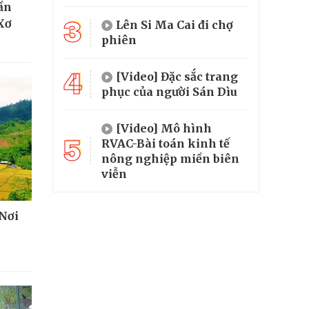
hần
3
Xơ
Lên Si Ma Cai đi chợ
phiên
4
[Video] Đặc sắc trang
phục của người Sán Dìu
[Video] Mô hình
5
RVAC-Bài toán kinh tế
nông nghiệp miền biên
viễn
 Nơi