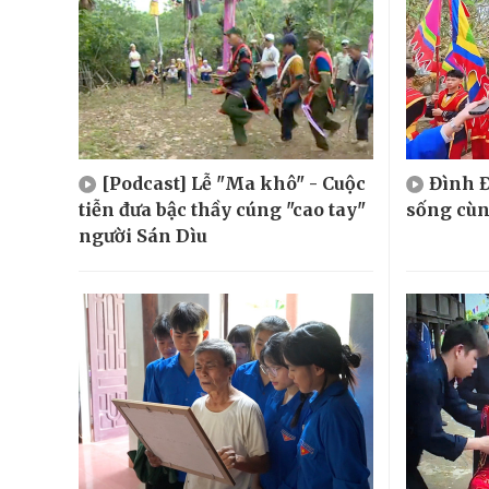
[Podcast] Lễ "Ma khô" - Cuộc
Đình Đ
tiễn đưa bậc thầy cúng "cao tay"
sống cù
người Sán Dìu