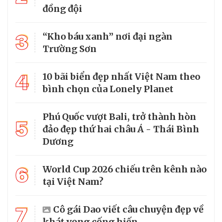
đồng đội
3
“Kho báu xanh” nơi đại ngàn
Trường Sơn
4
10 bãi biển đẹp nhất Việt Nam theo
bình chọn của Lonely Planet
Phú Quốc vượt Bali, trở thành hòn
5
đảo đẹp thứ hai châu Á - Thái Bình
Dương
6
World Cup 2026 chiếu trên kênh nào
tại Việt Nam?
7
Cô gái Dao viết câu chuyện đẹp về
khát vọng cống hiến