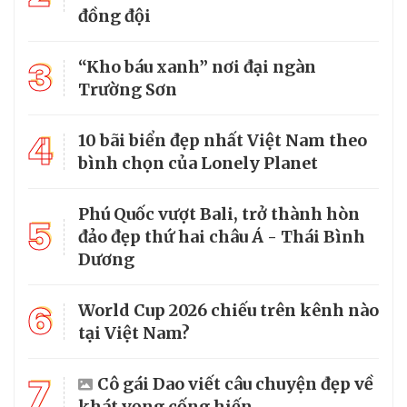
đồng đội
3
“Kho báu xanh” nơi đại ngàn
Trường Sơn
4
10 bãi biển đẹp nhất Việt Nam theo
bình chọn của Lonely Planet
Phú Quốc vượt Bali, trở thành hòn
5
đảo đẹp thứ hai châu Á - Thái Bình
Dương
6
World Cup 2026 chiếu trên kênh nào
tại Việt Nam?
7
Cô gái Dao viết câu chuyện đẹp về
khát vọng cống hiến