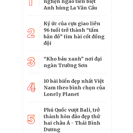
1
nghẹn ngào tiễn biệt
Anh hùng La Văn Cầu
Ký ức của cựu giao liên
2
96 tuổi trở thành “tấm
bản đồ” tìm hài cốt đồng
đội
3
“Kho báu xanh” nơi đại
ngàn Trường Sơn
10 bãi biển đẹp nhất Việt
4
Nam theo bình chọn của
Lonely Planet
Phú Quốc vượt Bali, trở
5
thành hòn đảo đẹp thứ
hai châu Á - Thái Bình
Dương