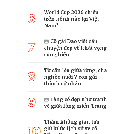
World Cup 2026 chiếu
6
trên kênh nào tại Việt
Nam?
Cô gái Dao viết câu
7
chuyện đẹp về khát vọng
cống hiến
Từ căn lều giữa rừng, cha
8
nghèo nuôi 7 con gái
thành cử nhân
9
Làng cổ đẹp như tranh
vẽ giữa lòng miền Trung
Thăm không gian lưu
10
giữ kí ức lịch sử về cố