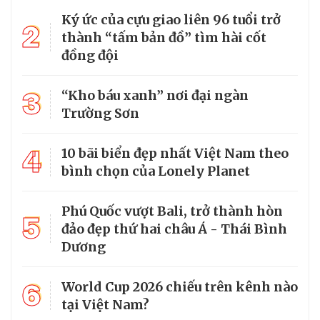
Ký ức của cựu giao liên 96 tuổi trở
2
thành “tấm bản đồ” tìm hài cốt
đồng đội
3
“Kho báu xanh” nơi đại ngàn
Trường Sơn
4
10 bãi biển đẹp nhất Việt Nam theo
bình chọn của Lonely Planet
Phú Quốc vượt Bali, trở thành hòn
5
đảo đẹp thứ hai châu Á - Thái Bình
Dương
6
World Cup 2026 chiếu trên kênh nào
tại Việt Nam?