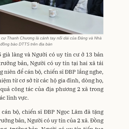
ịnh cư Thanh Chương là cánh tay nối dài của Đảng và Nhà
đồng bào DTTS trên địa bàn
5 già làng và Người có uy tín cư ở 13 bản
trưởng bản, Người có uy tín tại hai xã tái
g niên để cán bộ, chiến sĩ ĐBP lắng nghe,
hiệm từ cơ sở từ các hộ gia đình, dòng họ,
 quả công tác của địa phương 2 xã trong
ác lĩnh vực.
 cán bộ, chiến sĩ ĐBP Ngọc Lâm đã tặng
trưởng bản, Người có uy tín của 2 xã. Đồng
g, trưởng bản, Người có uy tín tiếp tục