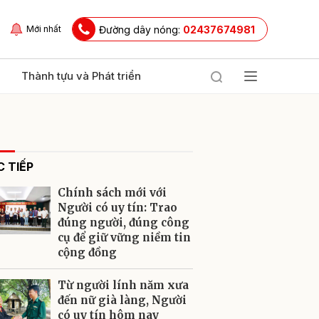
Đường dây nóng:
02437674981
Mới nhất
Thành tựu và Phát triển
 TIẾP
Chính sách mới với
Người có uy tín: Trao
đúng người, đúng công
cụ để giữ vững niềm tin
ửi
cộng đồng
Từ người lính năm xưa
đến nữ già làng, Người
có uy tín hôm nay