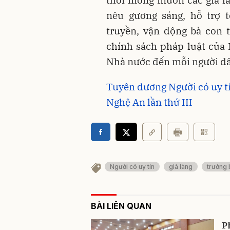
nêu gương sáng, hỗ trợ t
truyền, vận động bà con 
chính sách pháp luật của 
Nhà nước đến mỗi người dâ
Tuyên dương Người có uy tí
Nghệ An lần thứ III
Người có uy tín
già làng
trưởng 
BÀI LIÊN QUAN
P