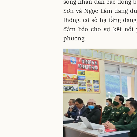
sống nhân dân các đồng b
Sơn và Ngọc Lâm đang đượ
thông, cơ sở hạ tầng đan
đảm bảo cho sự kết nối p
phương.