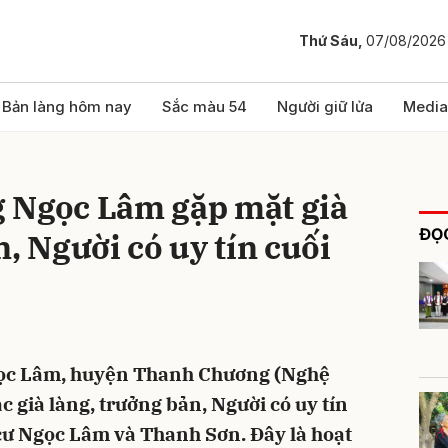
Thứ Sáu,
07/08/2026
bình luận
Bản làng hôm nay
Sắc màu 54
Người giữ lửa
Media
 Ngọc Lâm gặp mặt già
ĐỌC
, Người có uy tín cuối
Hủy
G
ọc Lâm, huyện Thanh Chương (Nghệ
c già làng, trưởng bản, Người có uy tín
 cư Ngọc Lâm và Thanh Sơn. Đây là hoạt