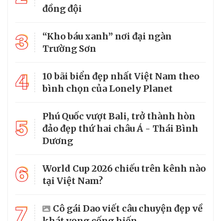
đồng đội
3
“Kho báu xanh” nơi đại ngàn
Trường Sơn
4
10 bãi biển đẹp nhất Việt Nam theo
bình chọn của Lonely Planet
Phú Quốc vượt Bali, trở thành hòn
5
đảo đẹp thứ hai châu Á - Thái Bình
Dương
6
World Cup 2026 chiếu trên kênh nào
tại Việt Nam?
7
Cô gái Dao viết câu chuyện đẹp về
khát vọng cống hiến