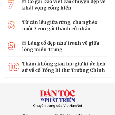
7
Cô gái Dao viết câu chuyện đẹp về
khát vọng cống hiến
8
Từ căn lều giữa rừng, cha nghèo
nuôi 7 con gái thành cử nhân
9
Làng cổ đẹp như tranh vẽ giữa
lòng miền Trung
10
Thăm không gian lưu giữ kí ức lịch
sử về cố Tổng Bí thư Trường Chinh
Chuyên trang của VietNamNet