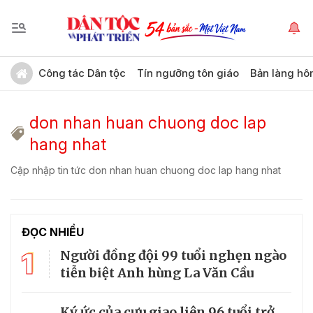
Công tác Dân tộc
Tín ngưỡng tôn giáo
Bản làng hô
don nhan huan chuong doc lap
hang nhat
Cập nhập tin tức don nhan huan chuong doc lap hang nhat
ĐỌC NHIỀU
1
Người đồng đội 99 tuổi nghẹn ngào
tiễn biệt Anh hùng La Văn Cầu
Ký ức của cựu giao liên 96 tuổi trở