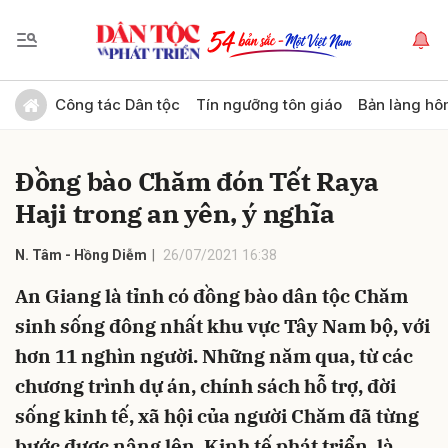
Gửi bình luận
Công tác Dân tộc
Tín ngưỡng tôn giáo
Bản làng hô
Đồng bào Chăm đón Tết Raya
Haji trong an yên, ý nghĩa
N. Tâm - Hồng Diễm
26/07/2021 16:38
An Giang là tỉnh có đồng bào dân tộc Chăm
Hủy
Gửi
sinh sống đông nhất khu vực Tây Nam bộ, với
hơn 11 nghìn người. Những năm qua, từ các
chương trình dự án, chính sách hỗ trợ, đời
sống kinh tế, xã hội của người Chăm đã từng
bước được nâng lên. Kinh tế phát triển, là