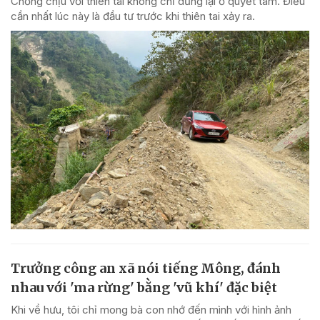
Chống chịu với thiên tai không chỉ dừng lại ở quyết tâm. Điều
cần nhất lúc này là đầu tư trước khi thiên tai xảy ra.
Trưởng công an xã nói tiếng Mông, đánh
nhau với 'ma rừng' bằng 'vũ khí' đặc biệt
Khi về hưu, tôi chỉ mong bà con nhớ đến mình với hình ảnh