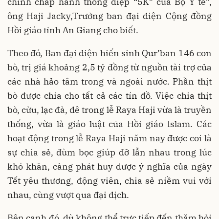
chỉnh chấp hành thông điệp “5K” của Bộ Y tế”,
ông Haji Jacky,Trưởng ban đại diện Cộng đồng
Hồi giáo tỉnh An Giang cho biết.
Theo đó, Ban đại diện hiến sinh Qur’ban 146 con
bò, trị giá khoảng 2,5 tỷ đồng từ nguồn tài trợ của
các nhà hảo tâm trong và ngoài nước. Phần thịt
bò được chia cho tất cả các tín đồ. Việc chia thịt
bò, cừu, lạc đà, dê trong lễ Raya Haji vừa là truyền
thống, vừa là giáo luật của Hồi giáo Islam. Các
hoạt động trong lễ Raya Haji năm nay được coi là
sự chia sẻ, đùm bọc giúp đỡ lẫn nhau trong lúc
khó khăn, càng phát huy được ý nghĩa của ngày
Tết yêu thương, động viên, chia sẻ niềm vui với
nhau, cùng vượt qua đại dịch.
Bên cạnh đó, dù không thể trực tiếp đến thăm hỏi