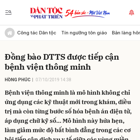
Gửi bình luận
Công tác Dân tộc
Tín ngưỡng tôn giáo
Bản làng hô
Đồng bào DTTS được tiếp cận
bệnh viện thông minh
HỒNG PHÚC
07/10/2019 14:38
Bệnh viện thông minh là mô hình không chỉ
Hủy
Gửi
ứng dụng các kỹ thuật mới trong khám, điều
trị mà còn từng bước số hóa bệnh án điện tử,
áp dụng chữ kỹ số… Mô hình này hứa hẹn,
làm giảm mức độ bất bình đẳng trong các cơ
hội tiếp cận dịch vụ y tế giữa các vùng miền,