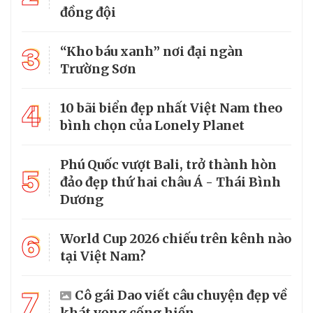
đồng đội
3
“Kho báu xanh” nơi đại ngàn
Trường Sơn
4
10 bãi biển đẹp nhất Việt Nam theo
bình chọn của Lonely Planet
Phú Quốc vượt Bali, trở thành hòn
5
đảo đẹp thứ hai châu Á - Thái Bình
Dương
6
World Cup 2026 chiếu trên kênh nào
tại Việt Nam?
7
Cô gái Dao viết câu chuyện đẹp về
khát vọng cống hiến