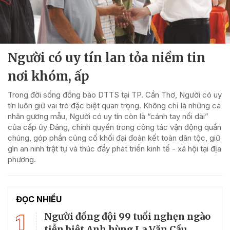
Người có uy tín lan tỏa niềm tin
nơi khóm, ấp
Trong đời sống đồng bào DTTS tại TP. Cần Thơ, Người có uy
tín luôn giữ vai trò đặc biệt quan trọng. Không chỉ là những cá
nhân gương mẫu, Người có uy tín còn là “cánh tay nối dài”
của cấp ủy Đảng, chính quyền trong công tác vận động quần
chúng, góp phần củng cố khối đại đoàn kết toàn dân tộc, giữ
gìn an ninh trật tự và thúc đẩy phát triển kinh tế - xã hội tại địa
phương.
ĐỌC NHIỀU
1
Người đồng đội 99 tuổi nghẹn ngào
tiễn biệt Anh hùng La Văn Cầu