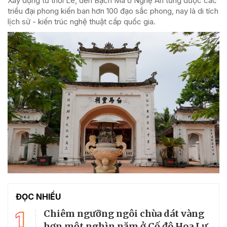
Xây dựng từ thời Lê, đền Bạch Mã ở Nghệ An từng được các
triều đại phong kiến ban hơn 100 đạo sắc phong, nay là di tích
lịch sử - kiến trúc nghệ thuật cấp quốc gia.
ĐỌC NHIỀU
1
Chiêm ngưỡng ngôi chùa dát vàng
hơn một nghìn năm ở Cố đô Hoa Lư