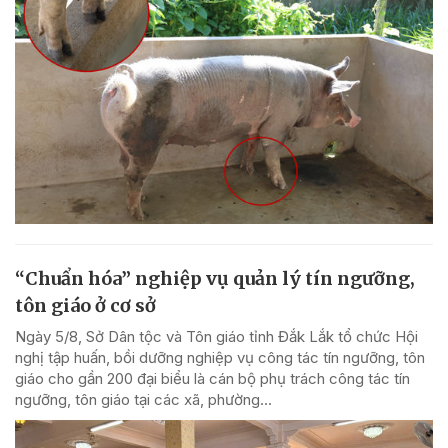
“Chuẩn hóa” nghiệp vụ quản lý tín ngưỡng,
tôn giáo ở cơ sở
Ngày 5/8, Sở Dân tộc và Tôn giáo tỉnh Đắk Lắk tổ chức Hội
nghị tập huấn, bồi dưỡng nghiệp vụ công tác tín ngưỡng, tôn
giáo cho gần 200 đại biểu là cán bộ phụ trách công tác tín
ngưỡng, tôn giáo tại các xã, phường...