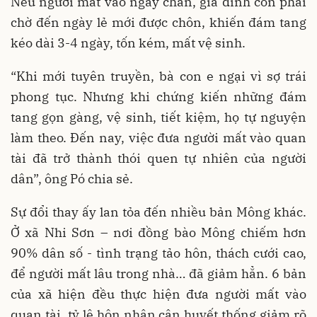
Nếu người mất vào ngày chẵn, gia đình còn phải
chờ đến ngày lẻ mới được chôn, khiến đám tang
kéo dài 3-4 ngày, tốn kém, mất vệ sinh.
“Khi mới tuyên truyền, bà con e ngại vì sợ trái
phong tục. Nhưng khi chứng kiến những đám
tang gọn gàng, vệ sinh, tiết kiệm, họ tự nguyện
làm theo. Đến nay, việc đưa người mất vào quan
tài đã trở thành thói quen tự nhiên của người
dân”, ông Pó chia sẻ.
Sự đổi thay ấy lan tỏa đến nhiều bản Mông khác.
Ở xã Nhi Sơn – nơi đồng bào Mông chiếm hơn
90% dân số - tình trạng tảo hôn, thách cưới cao,
để người mất lâu trong nhà… đã giảm hẳn. 6 bản
của xã hiện đều thực hiện đưa người mất vào
quan tài, tỷ lệ hôn nhân cận huyết thống giảm rõ