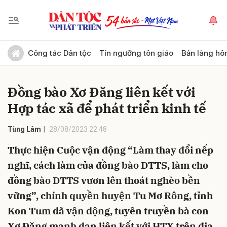
Gửi bình luận
Công tác Dân tộc
Tín ngưỡng tôn giáo
Bản làng hô
Đồng bào Xơ Đăng liên kết với
Hợp tác xã để phát triển kinh tế
Tùng Lâm
28/08/2023 22:48
Thực hiện Cuộc vận động “Làm thay đổi nếp
Hủy
Gửi
nghĩ, cách làm của đồng bào DTTS, làm cho
đồng bào DTTS vươn lên thoát nghèo bền
vững”, chính quyền huyện Tu Mơ Rông, tỉnh
Kon Tum đã vận động, tuyên truyền bà con
Xơ Đăng mạnh dạn liên kết với HTX trên địa