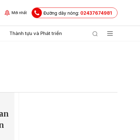
Đường dây nóng:
02437674981
Mới nhất
Thành tựu và Phát triển
 an
n