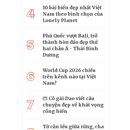
10 bãi biển đẹp nhất Việt
4
Nam theo bình chọn của
Lonely Planet
Phú Quốc vượt Bali, trở
5
thành hòn đảo đẹp thứ
hai châu Á - Thái Bình
Dương
World Cup 2026 chiếu
6
trên kênh nào tại Việt
Nam?
Cô gái Dao viết câu
7
chuyện đẹp về khát vọng
cống hiến
Từ căn lều giữa rừng, cha