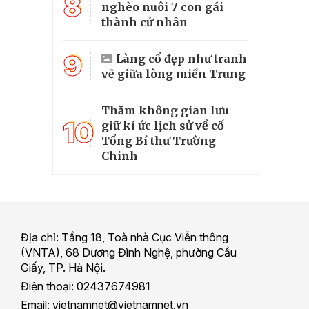
8
nghèo nuôi 7 con gái
thành cử nhân
9
Làng cổ đẹp như tranh
vẽ giữa lòng miền Trung
Thăm không gian lưu
10
giữ kí ức lịch sử về cố
Tổng Bí thư Trường
Chinh
Địa chỉ: Tầng 18, Toà nhà Cục Viễn thông
(VNTA), 68 Dương Đình Nghệ, phường Cầu
Giấy, TP. Hà Nội.
Điện thoại: 02437674981
Email: vietnamnet@vietnamnet.vn