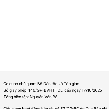
Cơ quan chủ quản: Bộ Dân tộc và Tôn giáo
Số giấy phép: 146/GP-BVHTTDL, cấp ngày 17/10/2025
Tổng biên tập: Nguyễn Văn Bá
Giấy phép hoạt động báo chí số 57/GP-BC do Cục Báo chí,