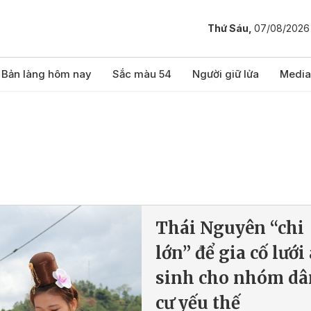
Thứ Sáu,
07/08/2026
Bản làng hôm nay
Sắc màu 54
Người giữ lửa
Media
Thái Nguyên “chi
lớn” để gia cố lưới
sinh cho nhóm dâ
cư yếu thế