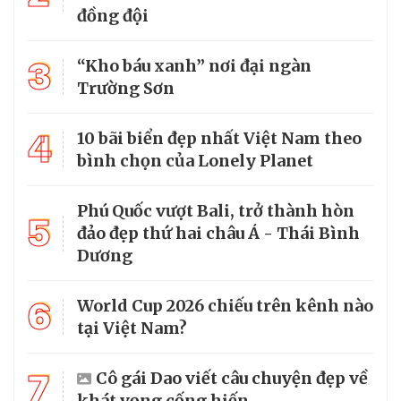
đồng đội
3
“Kho báu xanh” nơi đại ngàn
Trường Sơn
4
10 bãi biển đẹp nhất Việt Nam theo
bình chọn của Lonely Planet
Phú Quốc vượt Bali, trở thành hòn
5
đảo đẹp thứ hai châu Á - Thái Bình
Dương
6
World Cup 2026 chiếu trên kênh nào
tại Việt Nam?
7
Cô gái Dao viết câu chuyện đẹp về
khát vọng cống hiến