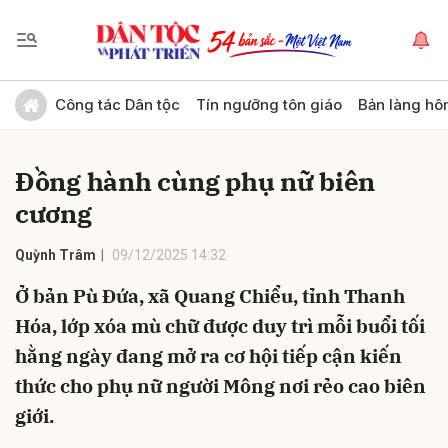
Gửi bình luận
Công tác Dân tộc
Tín ngưỡng tôn giáo
Bản làng hô
Đồng hành cùng phụ nữ biên
cương
Quỳnh Trâm
09/12/2025 14:32
Ở bản Pù Đứa, xã Quang Chiểu, tỉnh Thanh
Hủy
Gửi
Hóa, lớp xóa mù chữ được duy trì mỗi buổi tối
hằng ngày đang mở ra cơ hội tiếp cận kiến
thức cho phụ nữ người Mông nơi rẻo cao biên
giới.