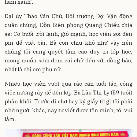
hàm xanh".
Đại úy Thao Văn Chứ, Đội trưởng Đội Vận động
quần chúng, Đồn Biên phòng Quang Chiểu chia
sẻ: Có buổi trời lạnh, gió mạnh, học viên soi đèn
pin để viết bài. Bà con chịu khó như vậy nên
chúng tôi càng quyết tâm cao duy trì lớp học,
mong muốn sớm đem cái chữ đến với đồng bào,
nhất là chị em phụ nữ.
Nhiều học viên vượt qua rào cản tuổi tác, công
việc nương rẫy để đến lớp. Bà Lâu Thị Ly (59 tuổi)
phấn khởi: Trước đi chợ hay ký giấy tờ gì tôi phải
nhờ người khác, nay tự viết được tên mình, tôi vui
lắm.