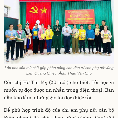
Lớp học xóa mù chữ góp phần nâng cao dân trí cho phụ nữ vùng
biên Quang Chiểu. Ảnh: Thao Văn Chứ
Còn chị Hơ Thị Mỵ (20 tuổi) cho biết: Tôi học vì
muốn tự đọc được tin nhắn trong điện thoại. Ban
đầu khó lắm, nhưng giờ tôi đọc được rồi.
Để phù hợp trình độ của chị em phụ nữ, cán bộ
Biên phòng đã chia theo từng nhóm, tăng giờ