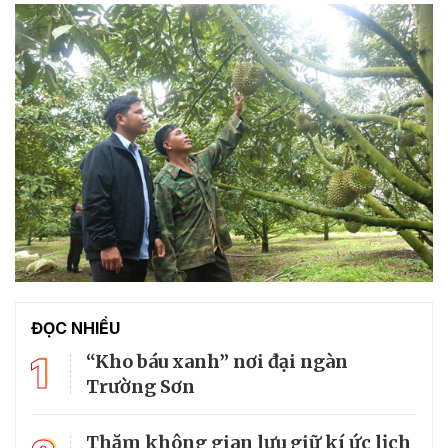
ĐỌC NHIỀU
1
“Kho báu xanh” nơi đại ngàn
Trường Sơn
Thăm không gian lưu giữ kí ức lịch