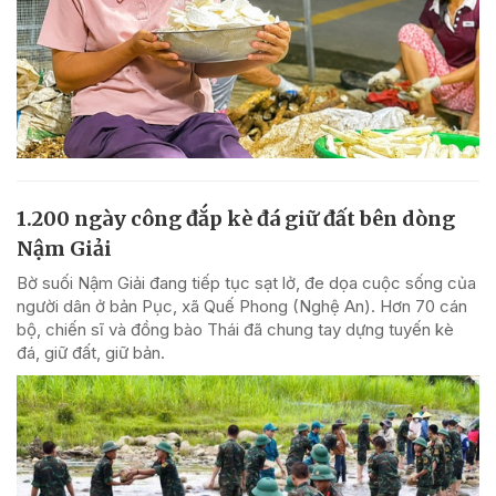
1.200 ngày công đắp kè đá giữ đất bên dòng
Nậm Giải
Bờ suối Nậm Giải đang tiếp tục sạt lở, đe dọa cuộc sống của
người dân ở bản Pục, xã Quế Phong (Nghệ An). Hơn 70 cán
bộ, chiến sĩ và đồng bào Thái đã chung tay dựng tuyến kè
đá, giữ đất, giữ bản.