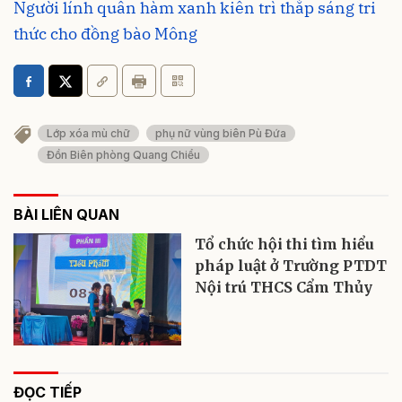
Người lính quân hàm xanh kiên trì thắp sáng tri
thức cho đồng bào Mông
Lớp xóa mù chữ
phụ nữ vùng biên Pù Đứa
Đồn Biên phòng Quang Chiểu
BÀI LIÊN QUAN
Tổ chức hội thi tìm hiểu
pháp luật ở Trường PTDT
Nội trú THCS Cẩm Thủy
ĐỌC TIẾP