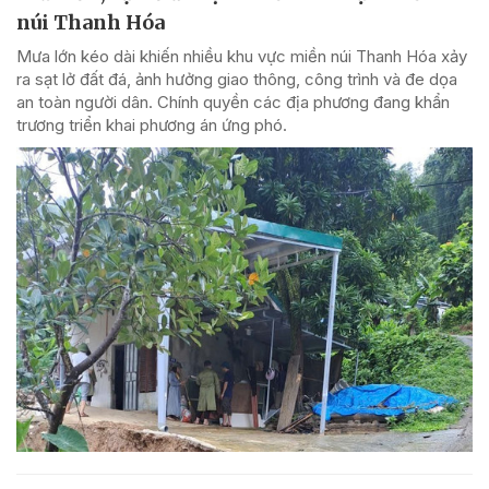
núi Thanh Hóa
Mưa lớn kéo dài khiến nhiều khu vực miền núi Thanh Hóa xảy
ra sạt lở đất đá, ảnh hưởng giao thông, công trình và đe dọa
an toàn người dân. Chính quyền các địa phương đang khẩn
trương triển khai phương án ứng phó.