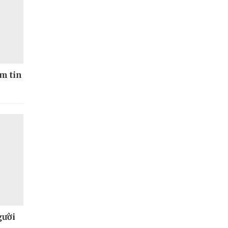
ềm tin
gười