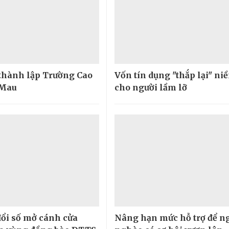
thành lập Trường Cao
Vốn tín dụng "thắp lại" ni
 Mau
cho người lầm lỡ
ổi số mở cánh cửa
Nâng hạn mức hỗ trợ để n