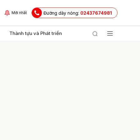
Đường dây nóng:
02437674981
Mới nhất
Thành tựu và Phát triển
ửi