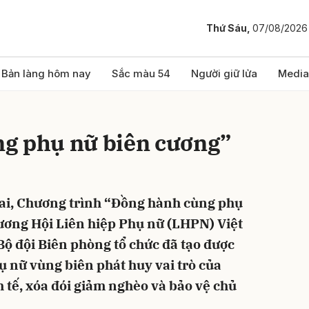
Thứ Sáu,
07/08/2026
bình luận
Bản làng hôm nay
Sắc màu 54
Người giữ lửa
Media
g phụ nữ biên cương”
ai, Chương trình “Ðồng hành cùng phụ
ương Hội Liên hiệp Phụ nữ (LHPN) Việt
Hủy
G
ộ đội Biên phòng tổ chức đã tạo được
ụ nữ vùng biên phát huy vai trò của
h tế, xóa đói giảm nghèo và bảo vệ chủ