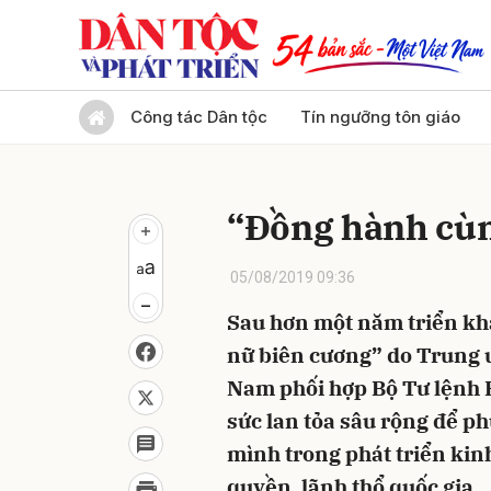
Gửi 
Công tác Dân tộc
Tín ngưỡng tôn giáo
“Đồng hành cùn
05/08/2019 09:36
Sau hơn một năm triển kh
nữ biên cương” do Trung 
Nam phối hợp Bộ Tư lệnh B
sức lan tỏa sâu rộng để ph
mình trong phát triển kin
quyền, lãnh thổ quốc gia.