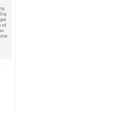
ộng
Đồng
giai
n sẽ
cao
phát