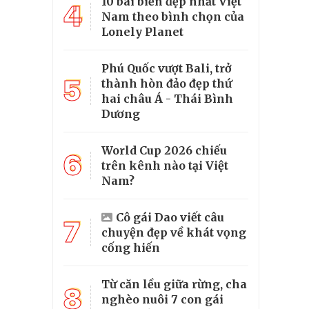
10 bãi biển đẹp nhất Việt
4
Nam theo bình chọn của
Lonely Planet
Phú Quốc vượt Bali, trở
5
thành hòn đảo đẹp thứ
hai châu Á - Thái Bình
Dương
World Cup 2026 chiếu
6
trên kênh nào tại Việt
Nam?
Cô gái Dao viết câu
7
chuyện đẹp về khát vọng
cống hiến
Từ căn lều giữa rừng, cha
8
nghèo nuôi 7 con gái