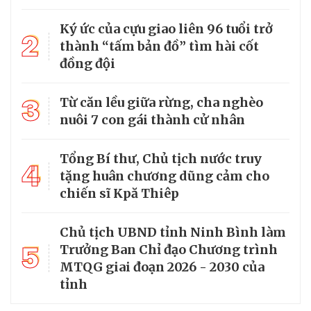
Ký ức của cựu giao liên 96 tuổi trở
2
thành “tấm bản đồ” tìm hài cốt
đồng đội
3
Từ căn lều giữa rừng, cha nghèo
nuôi 7 con gái thành cử nhân
Tổng Bí thư, Chủ tịch nước truy
4
tặng huân chương dũng cảm cho
chiến sĩ Kpă Thiêp
Chủ tịch UBND tỉnh Ninh Bình làm
5
Trưởng Ban Chỉ đạo Chương trình
MTQG giai đoạn 2026 - 2030 của
tỉnh