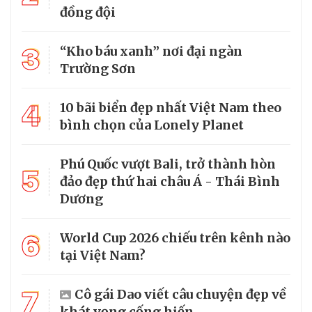
đồng đội
3
“Kho báu xanh” nơi đại ngàn
Trường Sơn
4
10 bãi biển đẹp nhất Việt Nam theo
bình chọn của Lonely Planet
Phú Quốc vượt Bali, trở thành hòn
5
đảo đẹp thứ hai châu Á - Thái Bình
Dương
6
World Cup 2026 chiếu trên kênh nào
tại Việt Nam?
7
Cô gái Dao viết câu chuyện đẹp về
khát vọng cống hiến