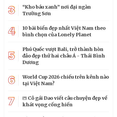
3
“Kho báu xanh” nơi đại ngàn
Trường Sơn
4
10 bãi biển đẹp nhất Việt Nam theo
bình chọn của Lonely Planet
Phú Quốc vượt Bali, trở thành hòn
5
đảo đẹp thứ hai châu Á - Thái Bình
Dương
6
World Cup 2026 chiếu trên kênh nào
tại Việt Nam?
7
Cô gái Dao viết câu chuyện đẹp về
khát vọng cống hiến