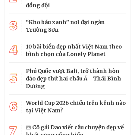
đồng đội
3
“Kho báu xanh” nơi đại ngàn
Trường Sơn
4
10 bãi biển đẹp nhất Việt Nam theo
bình chọn của Lonely Planet
Phú Quốc vượt Bali, trở thành hòn
5
đảo đẹp thứ hai châu Á - Thái Bình
Dương
6
World Cup 2026 chiếu trên kênh nào
tại Việt Nam?
7
Cô gái Dao viết câu chuyện đẹp về
khát vọng cống hiến