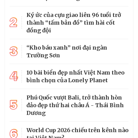
Ký ức của cựu giao liên 96 tuổi trở
2
thành “tấm bản đồ” tìm hài cốt
đồng đội
3
“Kho báu xanh” nơi đại ngàn
Trường Sơn
4
10 bãi biển đẹp nhất Việt Nam theo
bình chọn của Lonely Planet
Phú Quốc vượt Bali, trở thành hòn
5
đảo đẹp thứ hai châu Á - Thái Bình
Dương
6
World Cup 2026 chiếu trên kênh nào
tại Việt Nam?