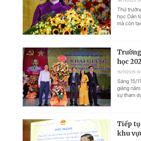
18/11/2025 1
Thứ trưởn
học Dân t
mà còn tạo
Trường
học 20
15/11/2025 1
Sáng 15/11
giảng năm
sự tham dự
Tiếp tụ
khu vự