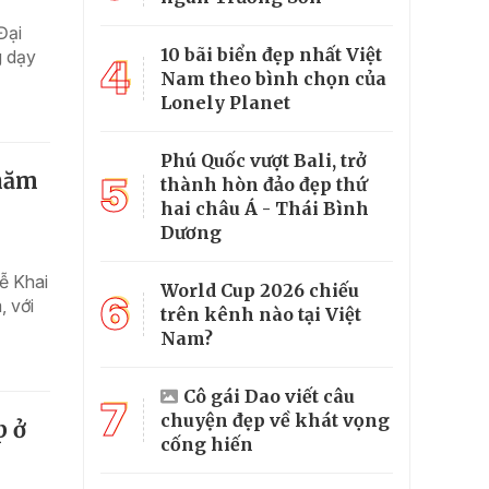
Đại
10 bãi biển đẹp nhất Việt
g dạy
4
Nam theo bình chọn của
Lonely Planet
Phú Quốc vượt Bali, trở
 năm
5
thành hòn đảo đẹp thứ
hai châu Á - Thái Bình
Dương
ễ Khai
World Cup 2026 chiếu
6
 với
trên kênh nào tại Việt
Nam?
Cô gái Dao viết câu
7
chuyện đẹp về khát vọng
p ở
cống hiến