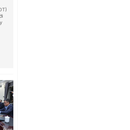
ĐT)
ới
y