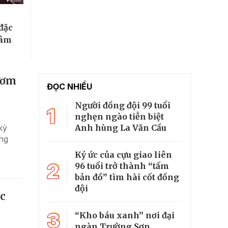
đặc
tâm
ươm
ĐỌC NHIỀU
Người đồng đội 99 tuổi
1
nghẹn ngào tiễn biệt
Anh hùng La Văn Cầu
kỷ
ảng
Ký ức của cựu giao liên
2
96 tuổi trở thành “tấm
bản đồ” tìm hài cốt đồng
đội
ọc
3
“Kho báu xanh” nơi đại
ngàn Trường Sơn