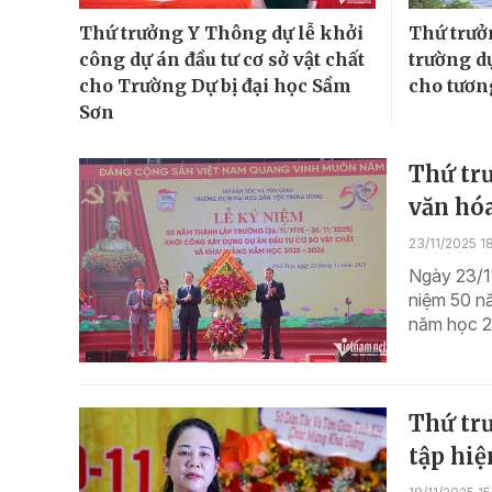
Thứ trưởng Y Thông dự lễ khởi
Thứ trưở
công dự án đầu tư cơ sở vật chất
trường dự
cho Trường Dự bị đại học Sầm
cho tươn
Sơn
Thứ tr
văn hóa
23/11/2025 1
Ngày 23/11
niệm 50 nă
năm học 20
Thứ tr
tập hiệ