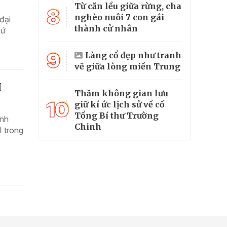
Từ căn lều giữa rừng, cha
8
nghèo nuôi 7 con gái
đại
thành cử nhân
hứ
9
Làng cổ đẹp như tranh
vẽ giữa lòng miền Trung
I
Thăm không gian lưu
10
giữ kí ức lịch sử về cố
Tổng Bí thư Trường
ình
Chinh
I trong