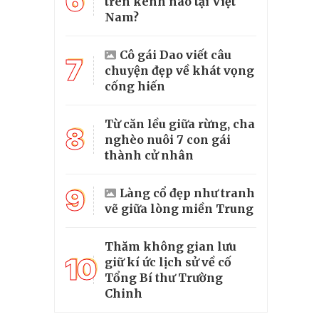
6
trên kênh nào tại Việt
Nam?
Cô gái Dao viết câu
7
chuyện đẹp về khát vọng
cống hiến
Từ căn lều giữa rừng, cha
8
nghèo nuôi 7 con gái
thành cử nhân
9
Làng cổ đẹp như tranh
vẽ giữa lòng miền Trung
Thăm không gian lưu
10
giữ kí ức lịch sử về cố
Tổng Bí thư Trường
Chinh