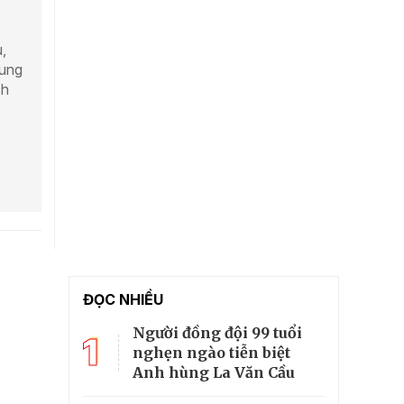
,
hung
ch
ĐỌC NHIỀU
Người đồng đội 99 tuổi
1
nghẹn ngào tiễn biệt
Anh hùng La Văn Cầu